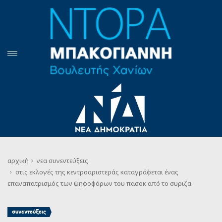
αρχική
νεα
συνεντεύξεις
στις εκλογές της κεντροαριστεράς καταγράφεται ένας
επαναπατρισμός των ψηφοφόρων του πασοκ από το συριζα
συνεντεύξεις