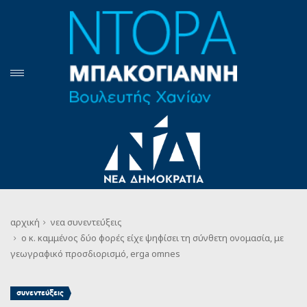
αρχική
νεα
συνεντεύξεις
ο κ. καμμένος δύο φορές είχε ψηφίσει τη σύνθετη ονομασία, με
γεωγραφικό προσδιορισμό, erga omnes
συνεντεύξεις