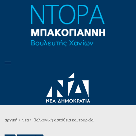
αρχική
νεα
βαλκανική αστάθεια και τουρκία