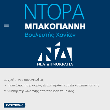
αρχική
νεα
συνεντεύξεις
η κατάληψη της αφρίν, είναι η πρώτη ευθεία καταπάτηση της
συνθήκης της λωζάνης από πλευράς τουρκίας
συνεντεύξεις