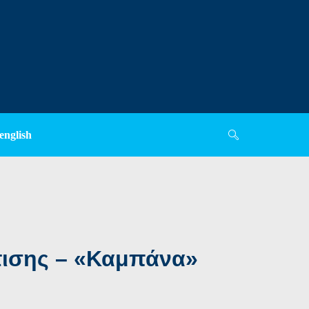
english
τισης – «Καμπάνα»