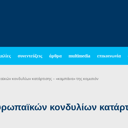
μιλίες
συνεντεύξεις
άρθρα
multimedia
επικοινωνία
αϊκών κονδυλίων κατάρτισης – «καμπάνα» της κομισιόν
ευρωπαϊκών κονδυλίων κατάρ