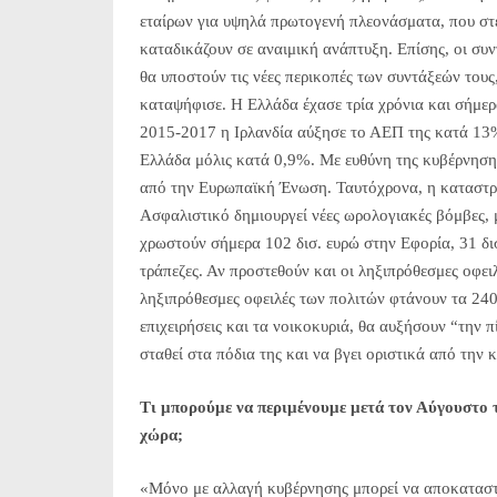
εταίρων για υψηλά πρωτογενή πλεονάσματα, που στ
καταδικάζουν σε αναιμική ανάπτυξη. Επίσης, οι συν
θα υποστούν τις νέες περικοπές των συντάξεών τους,
καταψήφισε. Η Ελλάδα έχασε τρία χρόνια και σήμερα
2015-2017 η Ιρλανδία αύξησε το ΑΕΠ της κατά 13
Ελλάδα μόλις κατά 0,9%. Με ευθύνη της κυβέρνησης
από την Ευρωπαϊκή Ένωση. Ταυτόχρονα, η καταστρ
Ασφαλιστικό δημιουργεί νέες ωρολογιακές βόμβες, 
χρωστούν σήμερα 102 δισ. ευρώ στην Εφορία, 31 δισ
τράπεζες. Αν προστεθούν και οι ληξιπρόθεσμες οφει
ληξιπρόθεσμες οφειλές των πολιτών φτάνουν τα 240
επιχειρήσεις και τα νοικοκυριά, θα αυξήσουν “την π
σταθεί στα πόδια της και να βγει οριστικά από την 
Τι μπορούμε να περιμένουμε μετά τον Αύγουστο τ
χώρα;
«Μόνο με αλλαγή κυβέρνησης μπορεί να αποκατασταθ