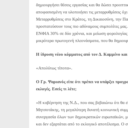
δημιουργήσει θέσεις εργασίας και θα δώσει προοπτι
αποφασισμένη να υλοποιήσει τις μεταρρυθμίσεις όχι 
Μεταρρυθμίσεις στο Κράτος, τη Δικαιοσύνη, την Παι
προστατεύσουν τους πιο αδύναμους συμπολίτες μας.
ΕΝΦΙΑ 30% σε δύο χρόνια, και μείωση φορολογίας σε
μικρότερα πρωτογενή πλεονάσματα, που θα δημιου
Η ίδρυση νέου κόμματος από τον Δ. Καμμένο και 
«Απολύτως τίποτα».
Ο Γρ. Ψαριανός είπε ότι πρέπει να υπάρξει προγ
εκλογές. Εσείς τι λέτε;
«H κυβέρνηση της Ν.Δ., που σας βεβαιώνω ότι θα εί
Μητσοτάκης, τη μεγαλύτερη δυνατή κοινωνική συμμα
συνεργασία όλων των δημοκρατικών ευρωπαϊκών, με
και δεν εξαρτάται από το εκλογικό αποτέλεσμα. Ο σ