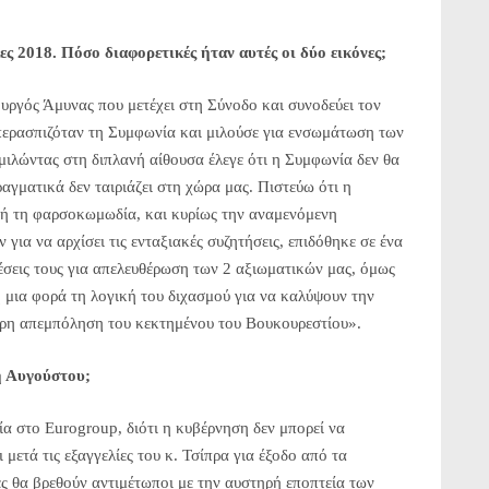
 2018. Πόσο διαφορετικές ήταν αυτές οι δύο εικόνες;
υργός Άμυνας που μετέχει στη Σύνοδο και συνοδεύει τον
υπερασπιζόταν τη Συμφωνία και μιλούσε για ενσωμάτωση των
ιλώντας στη διπλανή αίθουσα έλεγε ότι η Συμφωνία δεν θα
αγματικά δεν ταιριάζει στη χώρα μας. Πιστεύω ότι η
αυτή τη φαρσοκωμωδία, και κυρίως την αναμενόμενη
α να αρχίσει τις ενταξιακές συζητήσεις, επιδόθηκε σε ένα
έσεις τους για απελευθέρωση των 2 αξιωματικών μας, όμως
η μια φορά τη λογική του διχασμού για να καλύψουν την
ρη απεμπόληση του κεκτημένου του Βουκουρεστίου».
ή Αυγούστου;
α στο Εurogroup, διότι η κυβέρνηση δεν μπορεί να
 μετά τις εξαγγελίες του κ. Τσίπρα για έξοδο από τα
νες θα βρεθούν αντιμέτωποι με την αυστηρή εποπτεία των