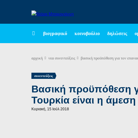
βιογραφικό
κοινοβούλιο
δηλώσεις
ο
αρχική
νεα
συνεντεύξεις
βασική προϋπόθεση για τον επανα
συνεντεύξεις
Βασική προϋπόθεση γ
Τουρκία είναι η άμεσ
Κυριακή, 15 Ιούλ 2018