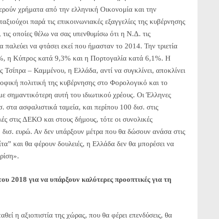
ερούν χρήματα από την ελληνική Οικονομία και την
ταξιούχοι παρά τις επικοινωνιακές εξαγγελίες της κυβέρνησης
 τις οποίες θέλω να σας υπενθυμίσω ότι η Ν.Δ. τις
 παλεύει να φτάσει εκεί που ήμασταν το 2014. Την τριετία
%, η Κύπρος κατά 9,3% και η Πορτογαλία κατά 6,1%. Η
 Τσίπρα – Καμμένου, η Ελλάδα, αντί να συγκλίνει, αποκλίνει
οφική πολιτική της κυβέρνησης στο Φορολογικό και το
με σημαντικότερη αυτή του ιδιωτικού χρέους. Οι Έλληνες
. στα ασφαλιστικά ταμεία, και περίπου 100 δισ. στις
λές στις ΔΕΚΟ και στους δήμους, τότε οι συνολικές
 δισ. ευρώ. Αν δεν υπάρξουν μέτρα που θα δώσουν ανάσα στις
ίτα” και θα φέρουν δουλειές, η Ελλάδα δεν θα μπορέσει να
κρίση».
ου 2018 για να υπάρξουν καλύτερες προοπτικές για τη
εί η αξιοπιστία της χώρας, που θα φέρει επενδύσεις, θα