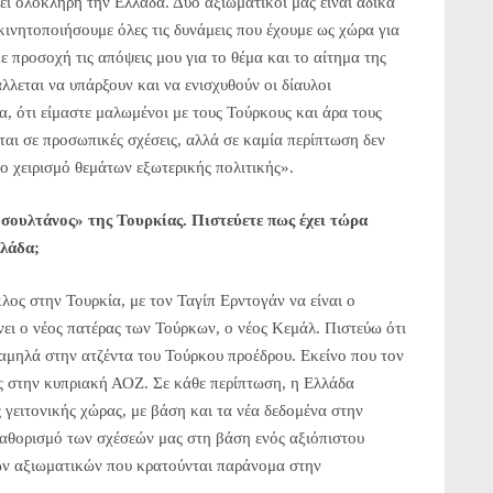
εί ολόκληρη την Ελλάδα. Δύο αξιωματικοί μας είναι άδικα
κινητοποιήσουμε όλες τις δυνάμεις που έχουμε ως χώρα για
 προσοχή τις απόψεις μου για το θέμα και το αίτημα της
λεται να υπάρξουν και να ενισχυθούν οι δίαυλοι
α, ότι είμαστε μαλωμένοι με τους Τούρκους και άρα τους
ται σε προσωπικές σχέσεις, αλλά σε καμία περίπτωση δεν
στο χειρισμό θεμάτων εξωτερικής πολιτικής».
 «σουλτάνος» της Τουρκίας. Πιστεύετε πως έχει τώρα
λλάδα;
κλος στην Τουρκία, με τον Ταγίπ Ερντογάν να είναι ο
ίνει ο νέος πατέρας των Τούρκων, ο νέος Κεμάλ. Πιστεύω ότι
χαμηλά στην ατζέντα του Τούρκου προέδρου. Εκείνο που τον
εις στην κυπριακή ΑΟΖ. Σε κάθε περίπτωση, η Ελλάδα
ς γειτονικής χώρας, με βάση και τα νέα δεδομένα στην
αθορισμό των σχέσεών μας στη βάση ενός αξιόπιστου
ων αξιωματικών που κρατούνται παράνομα στην