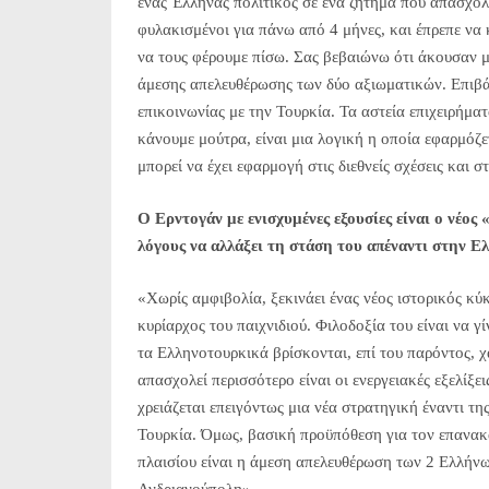
ένας Έλληνας πολιτικός σε ένα ζήτημα που απασχολ
φυλακισμένοι για πάνω από 4 μήνες, και έπρεπε να 
να τους φέρουμε πίσω. Σας βεβαιώνω ότι άκουσαν με
άμεσης απελευθέρωσης των δύο αξιωματικών. Επιβάλ
επικοινωνίας με την Τουρκία. Τα αστεία επιχειρήματ
κάνουμε μούτρα, είναι μια λογική η οποία εφαρμόζε
μπορεί να έχει εφαρμογή στις διεθνείς σχέσεις και 
Ο Ερντογάν με ενισχυμένες εξουσίες είναι ο νέος
λόγους να αλλάξει τη στάση του απέναντι στην Ε
«Χωρίς αμφιβολία, ξεκινάει ένας νέος ιστορικός κύ
κυρίαρχος του παιχνιδιού. Φιλοδοξία του είναι να γ
τα Ελληνοτουρκικά βρίσκονται, επί του παρόντος, 
απασχολεί περισσότερο είναι οι ενεργειακές εξελίξ
χρειάζεται επειγόντως μια νέα στρατηγική έναντι τη
Τουρκία. Όμως, βασική προϋπόθεση για τον επανακ
πλαισίου είναι η άμεση απελευθέρωση των 2 Ελλήν