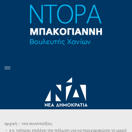
αρχική
νεα
συνεντεύξεις
ο κ. τσίπρας επιλέγει την πόλωση για να περιχαρακώσει το μικρό