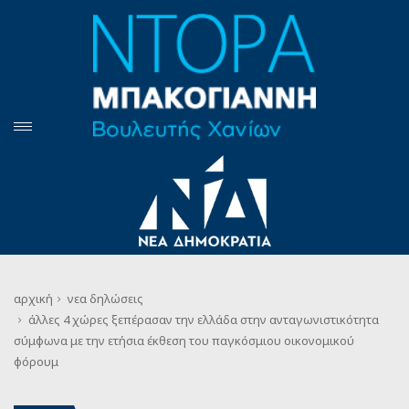
αρχική
νεα
δηλώσεις
άλλες 4 χώρες ξεπέρασαν την ελλάδα στην ανταγωνιστικότητα
σύμφωνα με την ετήσια έκθεση του παγκόσμιου οικονομικού
φόρουμ