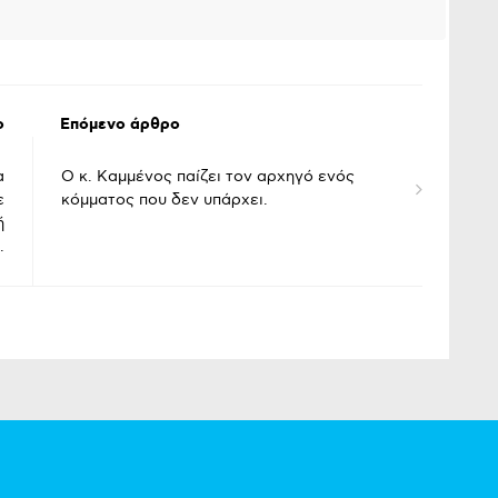
βέλος
για
να
αυξήσετε
ή
ο
Επόμενο άρθρο
να
μειώσετε
α
Ο κ. Καμμένος παίζει τον αρχηγό ενός
ένταση.
ε
κόμματος που δεν υπάρχει.
ή
.