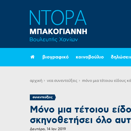
βιογραφικό
κοινοβούλιο
δηλώσει
αρχική
νεα
συνεντεύξεις
mόνο μια τέτοιου είδους κ
συνεντεύξεις
Mόνο μια τέτοιου είδ
σκηνοθετήσει όλο αυτό
Δευτέρα, 14 Ιαν 2019