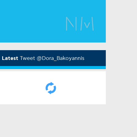
Latest
Tweet @Dora_Bakoyannis