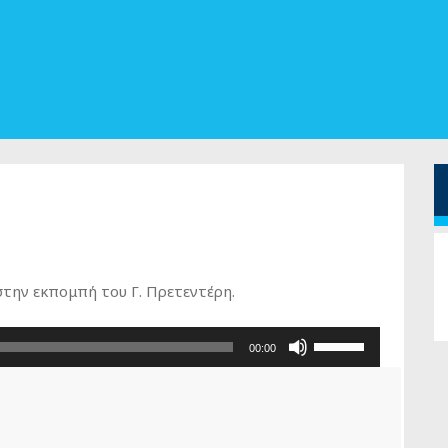
την εκπομπή του Γ. Πρετεντέρη.
Χρησιμοποιείστε
00:00
τα
πλήκτρα
Πάνω/
Κάτω