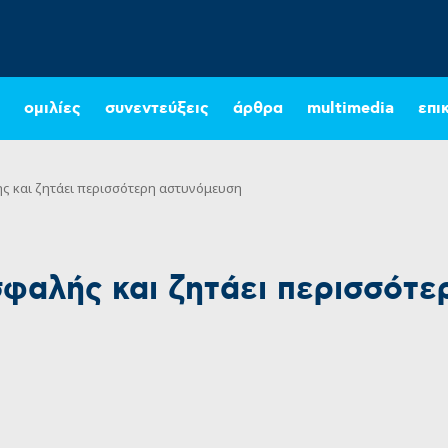
ομιλίες
συνεντεύξεις
άρθρα
multimedia
επι
ς και ζητάει περισσότερη αστυνόμευση
σφαλής και ζητάει περισσότ