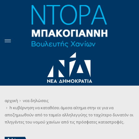
αρχική
νεα
δηλώσεις
h κυβέρνηση να καταθέσει άμεσα αίτημα στην εε για να
αποζημιωθούν από το ταμείο αλληλεγγύης το ταχύτερο δυνατόν οι
πληγέντες του νομού χανίων από τις πρόσφατες καταστροφές.