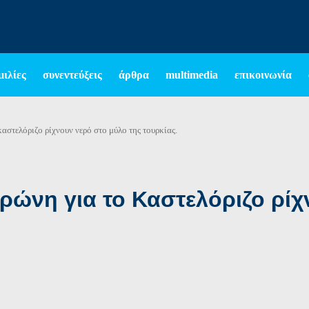
μιλίες
συνεντεύξεις
άρθρα
multimedia
επικοινωνία
καστελόριζο ρίχνουν νερό στο μύλο της τουρκίας.
ιρώνη για το Καστελόριζο ρί