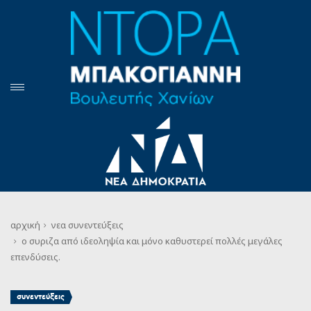
αρχική
νεα
συνεντεύξεις
o συριζα από ιδεοληψία και μόνο καθυστερεί πολλές μεγάλες
επενδύσεις.
συνεντεύξεις