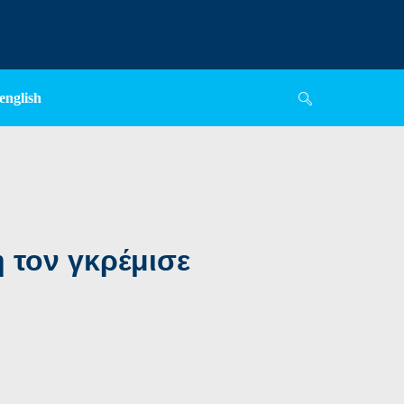
english
η τον γκρέμισε