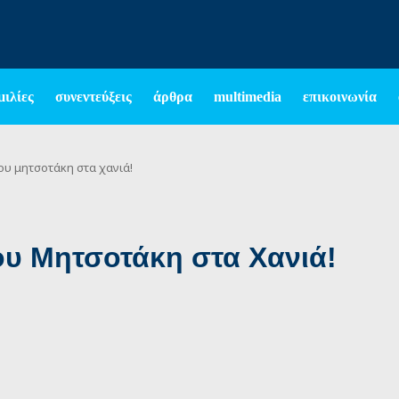
μιλίες
συνεντεύξεις
άρθρα
multimedia
επικοινωνία
ου μητσοτάκη στα χανιά!
υ Μητσοτάκη στα Χανιά!