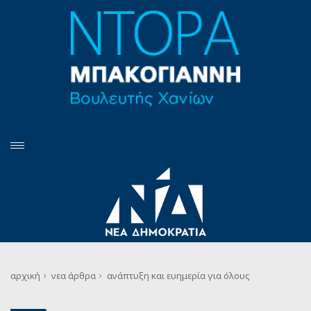
αρχική
νεα
άρθρα
ανάπτυξη και ευημερία για όλους