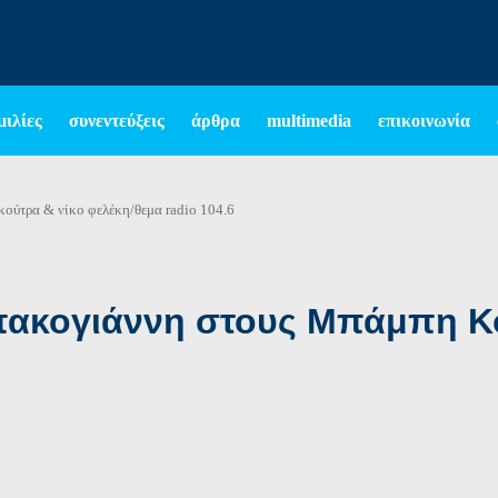
μιλίες
συνεντεύξεις
άρθρα
multimedia
επικοινωνία
κούτρα & νίκο φελέκη/θεμα radio 104.6
πακογιάννη στους Μπάμπη Κο