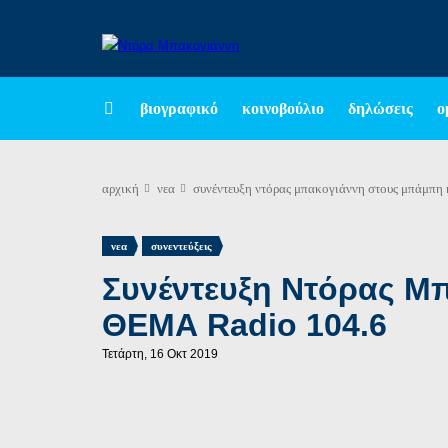
βιογραφικό
κοινοβούλιο
δηλώσεις
ο
αρχική
νεα
συνέντευξη ντόρας μπακογιάννη στους μπάμπη 
,
νεα
συνεντεύξεις
Συνέντευξη Ντόρας Μ
ΘΕΜΑ Radio 104.6
Τετάρτη, 16 Οκτ 2019