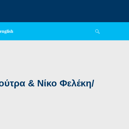
english
ύτρα & Νίκο Φελέκη/