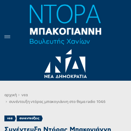
αρχική
νεα
συνέντευξη ντόρας μπακογιάννη στο θεμα radio 104.6
,
νεα
συνεντεύξεις
Συνέντευξη Ντόρας Μπακογιάννη