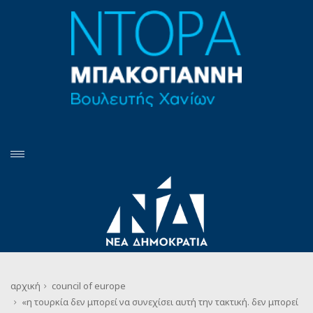
αρχική
council of europe
«η τουρκία δεν μπορεί να συνεχίσει αυτή την τακτική. δεν μπορεί