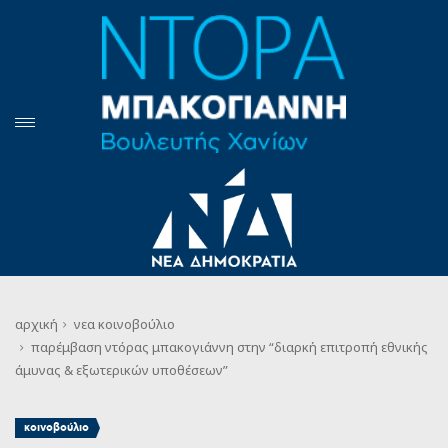
αρχική
νεα
κοινοβούλιο
παρέμβαση ντόρας μπακογιάννη στην “διαρκή επιτροπή εθνικής
άμυνας & εξωτερικών υποθέσεων”
κοινοβούλιο