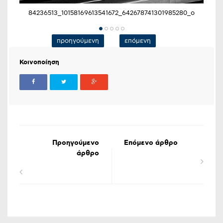
84236513_10158169613541672_642678741301985280_o
προηγούμενη
επόμενη
Κοινοποίηση
Προηγούμενο
Επόμενο άρθρο
άρθρο