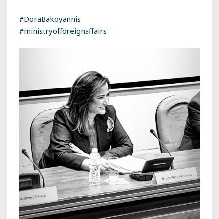
#
DoraBakoyannis
#
ministryofforeignaffairs
839