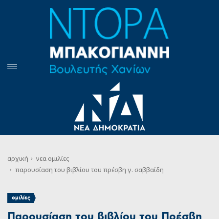
αρχική
νεα
ομιλίες
παρουσίαση του βιβλίου του πρέσβη γ. σαββαΐδη
ομιλίες
Παρουσίαση του βιβλίου του Πρέσβη