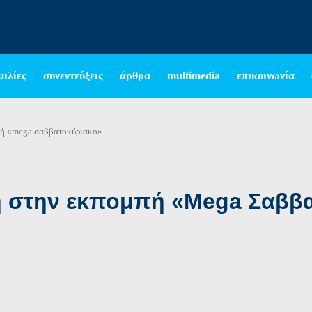
μιλίες
συνεντεύξεις
άρθρα
multimedia
επικοινωνία
πή «mega σαββατοκύριακο»
 στην εκπομπή «Mega Σαββ