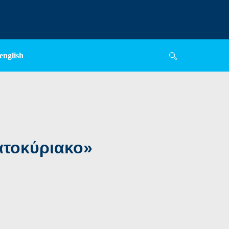
english
ατοκύριακο»