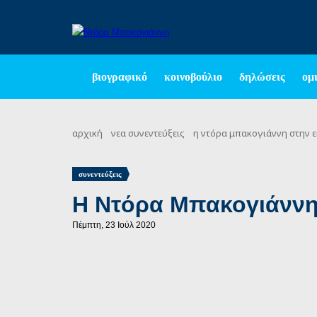
βιογραφικό
κοινοβούλιο
δηλώσεις
ομι
αρχική
νεα
συνεντεύξεις
η ντόρα μπακογιάννη στην 
συνεντεύξεις
Η Ντόρα Μπακογιάννη
Πέμπτη, 23 Ιούλ 2020