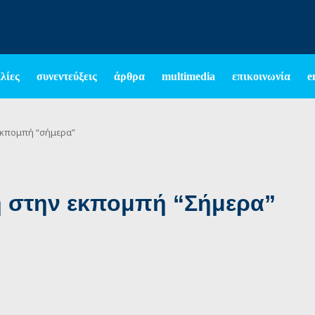
λίες
συνεντεύξεις
άρθρα
multimedia
επικοινωνία
e
εκπομπή “σήμερα”
 στην εκπομπή “Σήμερα”