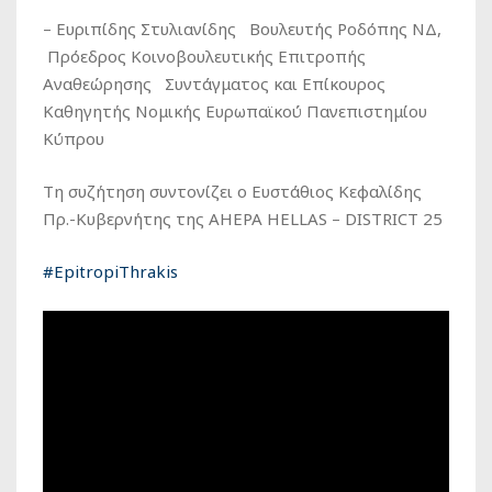
– Ευριπίδης Στυλιανίδης​ ​ ​ Βουλευτής Ροδόπης ΝΔ, ​
​ Πρόεδρος Κοινοβουλευτικής Επιτροπής
Αναθεώρησης ​ ​ Συντάγματος ​και ​Επίκουρος
Καθηγητής Νομικής Ευρωπαϊκού Πανεπιστημίου
Κύπρου​ ​
Τη συζήτηση συντονίζει ο Ευστάθιος Κεφαλίδης
Πρ.-Κυβερνήτης της AHEPA HELLAS – DISTRICT 25​ ​
#EpitropiThrakis