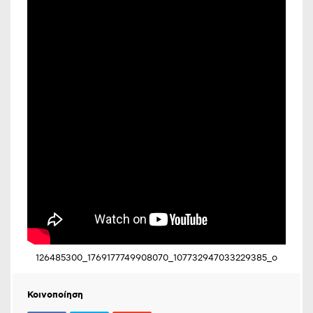
126485300_1769177749908070_107732947033229385_o
Κοινοποίηση