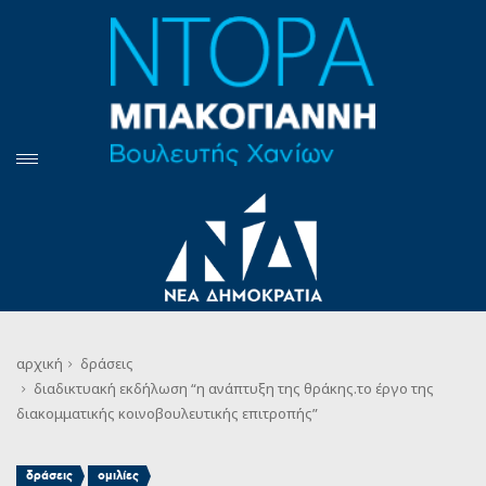
αρχική
δράσεις
διαδικτυακή εκδήλωση “η ανάπτυξη της θράκης.το έργο της
διακομματικής κοινοβουλευτικής επιτροπής​”
,
δράσεις
ομιλίες