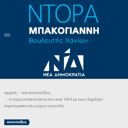
αρχική
νεα
συνεντεύξεις
η ντόρα μπακογιάννη στο σκαϊ 100.3 με τους δημήτρη
καμπουράκη και γιώργο ευγενίδη
συνεντεύξεις