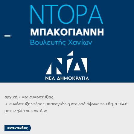
αρχική
νεα
συνεντεύξεις
συνέντευξη ντόρας μπακογιάννη στο ραδιόφωνο του θεμα 104.6
με τον ηλία σιακαντάρη
συνεντεύξεις