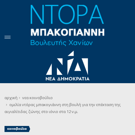
αρχική
νεα
κοινοβούλιο
ομιλία ντόρας μπακογιάννη στη βουλή για την επέκταση της
αιγιαλίτιδας ζώνης στο ιόνιο στα 12 ν.μ.
κοινοβούλιο