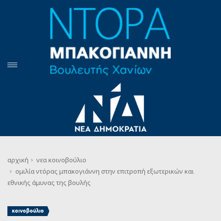
αρχική
νεα
κοινοβούλιο
ομιλία ντόρας μπακογιάννη στην επιτροπή εξωτερικών και
εθνικής άμυνας της βουλής
κοινοβούλιο