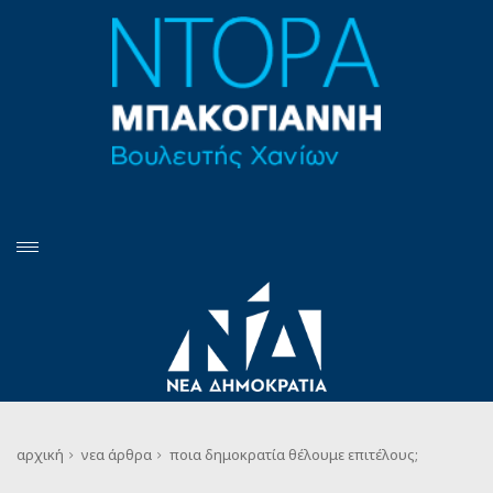
αρχική
νεα
άρθρα
ποια δημοκρατία θέλουμε επιτέλους;​