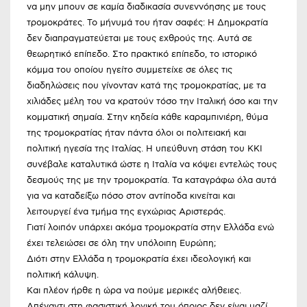
να μην μπουν σε καμία διαδικασία συνεννόησης με τους
τρομοκράτες. Το μήνυμά του ήταν σαφές: Η Δημοκρατία
δεν διαπραγματεύεται με τους εχθρούς της. Αυτά σε
θεωρητικό επίπεδο. Στο πρακτικό επίπεδο, το ιστορικό
κόμμα του οποίου ηγείτο συμμετείχε σε όλες τις
διαδηλώσεις που γίνονταν κατά της τρομοκρατίας, με τα
χιλιάδες μέλη του να κρατούν τόσο την Ιταλική όσο και την
κομματική σημαία. Στην κηδεία κάθε καραμπινιέρη, θύμα
της τρομοκρατίας ήταν πάντα όλοι οι πολιτειακή και
πολιτική ηγεσία της Ιταλίας. Η υπεύθυνη στάση του ΚΚΙ
συνέβαλε καταλυτικά ώστε η Ιταλία να κόψει εντελώς τους
δεσμούς της με την τρομοκρατία. Τα καταγράφω όλα αυτά
για να καταδείξω πόσο στον αντίποδα κινείται και
λειτουργεί ένα τμήμα της εγχώριας Aριστεράς.
Γιατί λοιπόν υπάρχει ακόμα τρομοκρατία στην Ελλάδα ενώ
έχει τελειώσει σε όλη την υπόλοιπη Ευρώπη;
Διότι στην Ελλάδα η τρομοκρατία έχει ιδεολογική και
πολιτική κάλυψη.
Και πλέον ήρθε η ώρα να πούμε μερικές αλήθειες.
Απέναντι στη φασιστική λογική του όποιος δεν είναι μαζί