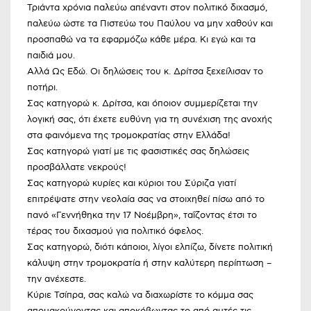
Τριάντα χρόνια παλεύω απέναντι στον πολιτικό διχασμό,
παλεύω ώστε τα Πιστεύω του Παύλου να μην χαθούν και
προσπαθώ να τα εφαρμόζω κάθε μέρα. Κι εγώ και τα
παιδιά μου.
Αλλά Ως Εδώ. Οι δηλώσεις του κ. Δρίτσα ξεχείλισαν το
ποτήρι.
Σας κατηγορώ κ. Δρίτσα, και όποιον συμμερίζεται την
λογική σας, ότι έχετε ευθύνη για τη συνέχιση της ανοχής
στα φαινόμενα της τρομοκρατίας στην Ελλάδα!
Σας κατηγορώ γιατί με τις φασιστικές σας δηλώσεις
προσβάλλατε νεκρούς!
Σας κατηγορώ κυρίες και κύριοι του Σύριζα γιατί
επιτρέψατε στην νεολαία σας να στοιχηθεί πίσω από το
πανό «Γεννήθηκα την 17 Νοέμβρη», ταΐζοντας έτσι το
τέρας του διχασμού για πολιτικό όφελος.
Σας κατηγορώ, διότι κάποιοι, λίγοι ελπίζω, δίνετε πολιτική
κάλυψη στην τρομοκρατία ή στην καλύτερη περίπτωση –
την ανέχεστε.
Κύριε Τσίπρα, σας καλώ να διαχωρίστε το κόμμα σας
απομακρύνοντας και αποκόβωντας το από αυτές τις