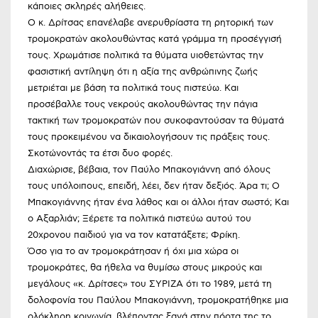
κάποιες σκληρές αλήθειες.
Ο κ. Δρίτσας επανέλαβε ανερυθρίαστα τη ρητορική των
τρομοκρατών ακολουθώντας κατά γράμμα τη προσέγγισή
τους. Χρωμάτισε πολιτικά τα θύματα υιοθετώντας την
φασιστική αντίληψη ότι η αξία της ανθρώπινης ζωής
μετριέται με βάση τα πολιτικά τους πιστεύω. Και
προσέβαλλε τους νεκρούς ακολουθώντας την πάγια
τακτική των τρομοκρατών που συκοφαντούσαν τα θύματά
τους προκειμένου να δικαιολογήσουν τις πράξεις τους.
Σκοτώνοντάς τα έτσι δυο φορές.
Διαχώρισε, βέβαια, τον Παύλο Μπακογιάννη από όλους
τους υπόλοιπους, επειδή, λέει, δεν ήταν δεξιός. Άρα τι; Ο
Μπακογιάννης ήταν ένα λάθος και οι άλλοι ήταν σωστό; Και
ο Αξαρλιάν; Ξέρετε τα πολιτικά πιστεύω αυτού του
20χρονου παιδιού για να τον κατατάξετε; Φρίκη.
Όσο για το αν τρομοκράτησαν ή όχι μια χώρα οι
τρομοκράτες, θα ήθελα να θυμίσω στους μικρούς και
μεγάλους «κ. Δρίτσες» του ΣΥΡΙΖΑ ότι το 1989, μετά τη
δολοφονία του Παύλου Μπακογιάννη, τρομοκρατήθηκε μια
ολόκληρη κοινωνία, βλέποντας ξανά στην πόρτα της το