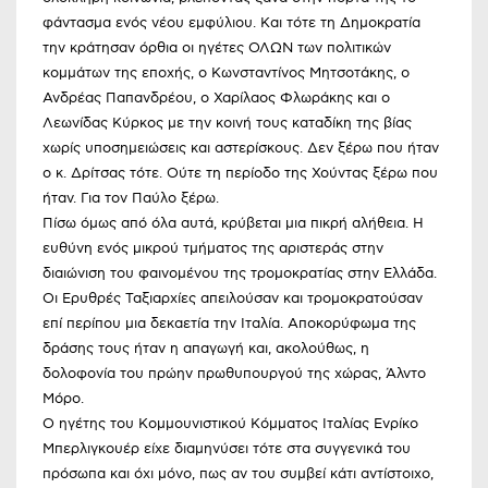
φάντασμα ενός νέου εμφύλιου. Και τότε τη Δημοκρατία
την κράτησαν όρθια οι ηγέτες ΟΛΩΝ των πολιτικών
κομμάτων της εποχής, ο Κωνσταντίνος Μητσοτάκης, ο
Ανδρέας Παπανδρέου, ο Χαρίλαος Φλωράκης και ο
Λεωνίδας Κύρκος με την κοινή τους καταδίκη της βίας
χωρίς υποσημειώσεις και αστερίσκους. Δεν ξέρω που ήταν
ο κ. Δρίτσας τότε. Ούτε τη περίοδο της Χούντας ξέρω που
ήταν. Για τον Παύλο ξέρω.
Πίσω όμως από όλα αυτά, κρύβεται μια πικρή αλήθεια. Η
ευθύνη ενός μικρού τμήματος της αριστεράς στην
διαιώνιση του φαινομένου της τρομοκρατίας στην Ελλάδα.
Οι Ερυθρές Ταξιαρχίες απειλούσαν και τρομοκρατούσαν
επί περίπου μια δεκαετία την Ιταλία. Αποκορύφωμα της
δράσης τους ήταν η απαγωγή και, ακολούθως, η
δολοφονία του πρώην πρωθυπουργού της χώρας, Άλντο
Μόρο.
Ο ηγέτης του Κομμουνιστικού Κόμματος Ιταλίας Ενρίκο
Μπερλιγκουέρ είχε διαμηνύσει τότε στα συγγενικά του
πρόσωπα και όχι μόνο, πως αν του συμβεί κάτι αντίστοιχο,