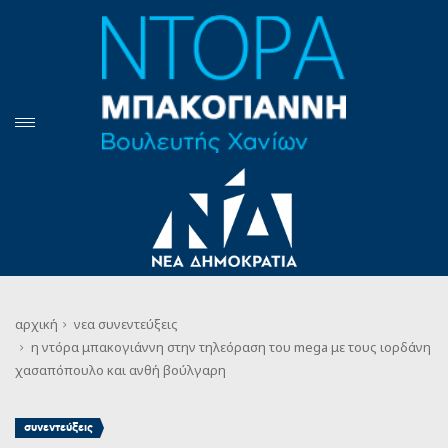
αρχική
νεα
συνεντεύξεις
η ντόρα μπακογιάννη στην τηλεόραση του mega με τους ιορδάνη
χασαπόπουλο και ανθή βούλγαρη
συνεντεύξεις