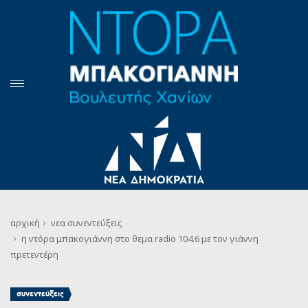
αρχική
νεα
συνεντεύξεις
η ντόρα μπακογιάννη στο θεμα radio 104.6 με τον γιάννη
πρετεντέρη
συνεντεύξεις