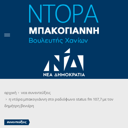
αρχική
νεα
συνεντεύξεις
η ντόρα μπακογιάννη στο ραδιόφωνο status fm 107,7 με τον
δημήτρη βενιέρη
συνεντεύξεις