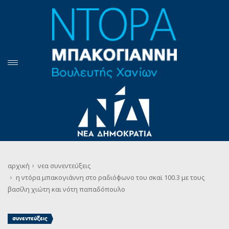
αρχική
νεα
συνεντεύξεις
η ντόρα μπακογιάννη στο ραδιόφωνο του σκαϊ 100.3 με τους
βασίλη χιώτη και νότη παπαδόπουλο
συνεντεύξεις