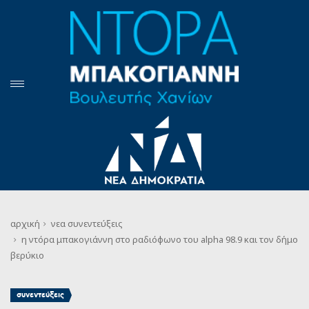
αρχική
νεα
συνεντεύξεις
η ντόρα μπακογιάννη στο ραδιόφωνο του alpha 98.9 και τον δήμο
βερύκιο
συνεντεύξεις