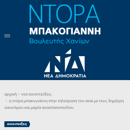
αρχική
νεα
συνεντεύξεις
η ντόρα μπακογιάννη στην τηλεόραση του σκαϊ με τους δημήτρη
οικονόμου και μαρία αναστασοπούλου
συνεντεύξεις