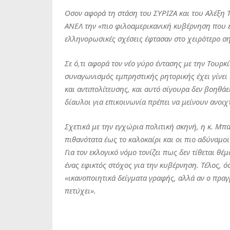
Οσον αφορά τη στάση του ΣΥΡΙΖΑ και του Αλέξη Τ
ΑΝΕΛ την «πιο φιλοαμερικανική κυβέρνηση που εί
ελληνορωσικές σχέσεις έφτασαν στο χειρότερο ση
Σε ό,τι αφορά τον νέο γύρο έντασης με την Τουρ
συναγωνισμός εμπρηστικής ρητορικής έχει γίνει
και αντιπολίτευσης, και αυτό σίγουρα δεν βοηθά
δίαυλοι για επικοινωνία πρέπει να μείνουν ανοιχτ
Σχετικά με την εγχώρια πολιτική σκηνή, η κ. Μπ
πιθανότατα έως το καλοκαίρι και οι πιο αδύναμοι
Για τον εκλογικό νόμο τονίζει πως δεν τίθεται θέ
ένας εφικτός στόχος για την κυβέρνηση. Τέλος, ό
«ικανοποιητικά δείγματα γραφής, αλλά αν ο πραγ
πετύχει».