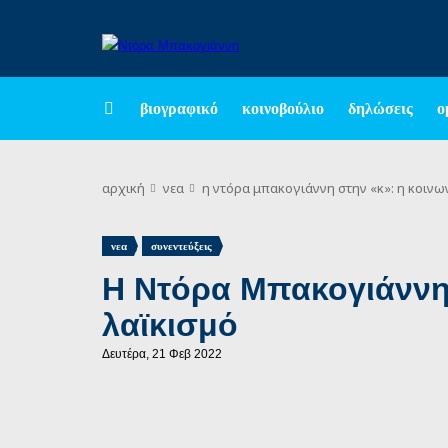
βιογραφικό
κοινοβούλιο
δηλώσεις
ο
αρχική
νεα
η ντόρα μπακογιάννη στην «κ»: η κοινων
,
νεα
συνεντεύξεις
Η Ντόρα Μπακογιάννη 
λαϊκισμό
Δευτέρα, 21 Φεβ 2022