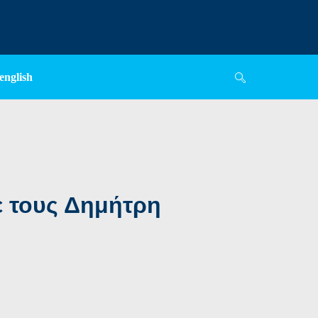
english
ε τους Δημήτρη