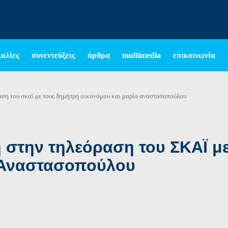
μιλίες
συνεντεύξεις
άρθρα
multimedia
επικοινωνία
αση του σκαϊ με τους δημήτρη οικονόμου και μαρία αναστασοπούλου
 στην τηλεόραση του ΣΚΑΪ μ
 Αναστασοπούλου