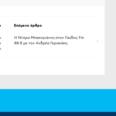
ο
Επόμενο άρθρο
υ
Η Ντόρα Μπακογιάννη στον Γαύδος Fm
ι
88.8 με τον Ανδρέα Γερακάκη
υ