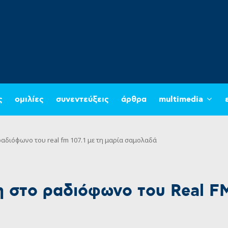
ς
ομιλίες
συνεντεύξεις
άρθρα
multimedia
αδιόφωνο του real fm 107.1 με τη μαρία σαμολαδά
στο ραδιόφωνο του Real FM 