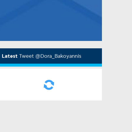
Latest
Tweet @Dora_Bakoyannis