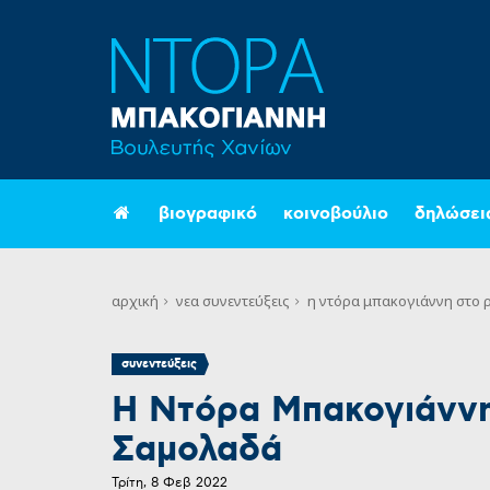
βιογραφικό
κοινοβούλιο
δηλώσει
αρχική
νεα
συνεντεύξεις
η ντόρα μπακογιάννη στο ρ
συνεντεύξεις
Η Ντόρα Μπακογιάννη 
Σαμολαδά
Τρίτη, 8 Φεβ 2022