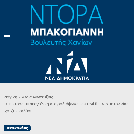
αρχική
νεα
συνεντεύξεις
η ντόρα μπακογιάννη στο ραδιόφωνο του real fm 97.8 με τον νίκο
χατζηνικολάου
συνεντεύξεις