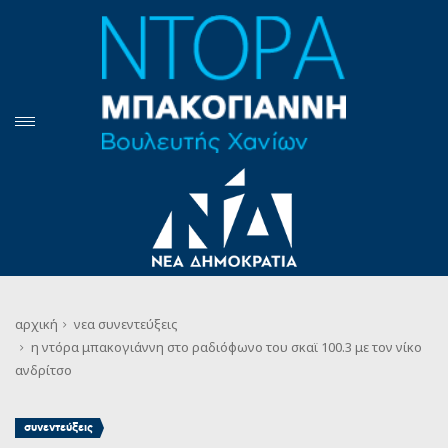
αρχική
νεα
συνεντεύξεις
η ντόρα μπακογιάννη στο ραδιόφωνο του σκαϊ 100.3 με τον νίκο
ανδρίτσο
συνεντεύξεις