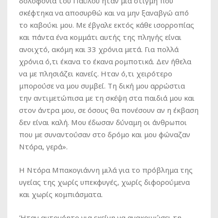
δολοφονία του Παύλου ήταν μια στιγμή που
σκέφτηκα να αποσυρθώ και να μην ξαναβγώ από
το καβούκι μου. Με έβγαλε εκτός κάθε ισορροπίας
και πάντα ένα κομμάτι αυτής της πληγής είναι
ανοιχτό, ακόμη και 33 χρόνια μετά. Για πολλά
χρόνια ό,τι έκανα το έκανα ρομποτικά. Δεν ήθελα
να με πλησιάζει κανείς. Ηταν ό,τι χειρότερο
μπορούσε να μου συμβεί. Τη δική μου αρρώστια
την αντιμετώπισα με τη σκέψη στα παιδιά μου και
στον άντρα μου, σε όσους θα πονέσουν αν η έκβαση
δεν είναι καλή. Μου έδωσαν δύναμη οι άνθρωποι
που με συναντούσαν στο δρόμο και μου φώναζαν
Ντόρα, γερά».
Η Ντόρα Μπακογιάννη μιλά για το πρόβλημα της
υγείας της χωρίς υπεκφυγές, χωρίς διφορούμενα
και χωρίς κομπιάσματα.
Ήταν αυτονόητο για εκείνη να ανακοινώσει τη