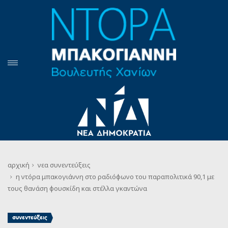
αρχική
νεα
συνεντεύξεις
η ντόρα μπακογιάννη στο ραδιόφωνο του παραπολιτικά 90,1 με
τους θανάση φουσκίδη και στέλλα γκαντώνα
συνεντεύξεις