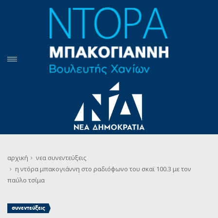
αρχική
νεα
συνεντεύξεις
η ντόρα μπακογιάννη στο ραδιόφωνο του σκαϊ 100.3 με τον
παύλο τσίμα
συνεντεύξεις