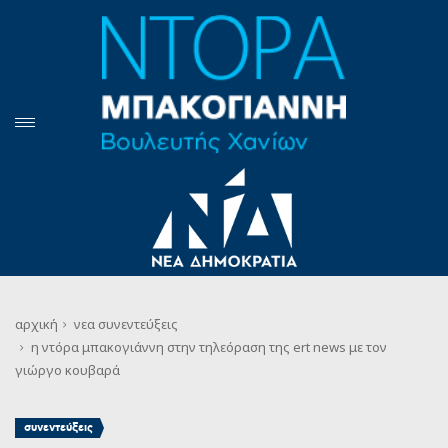
αρχική
νεα
συνεντεύξεις
η ντόρα μπακογιάννη στην τηλεόραση της ert news με τον
γιώργο κουβαρά
συνεντεύξεις