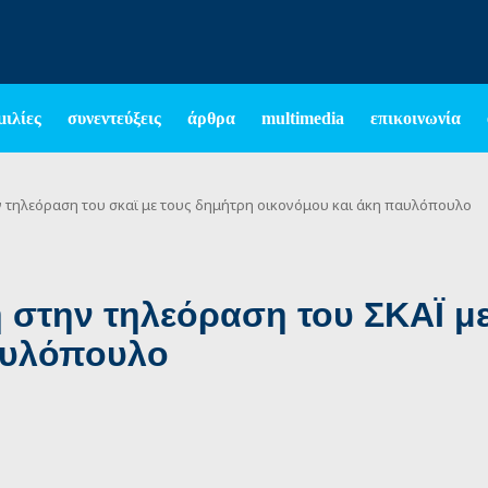
μιλίες
συνεντεύξεις
άρθρα
multimedia
επικοινωνία
 τηλεόραση του σκαϊ με τους δημήτρη οικονόμου και άκη παυλόπουλο
 στην τηλεόραση του ΣΚΑΪ μ
αυλόπουλο