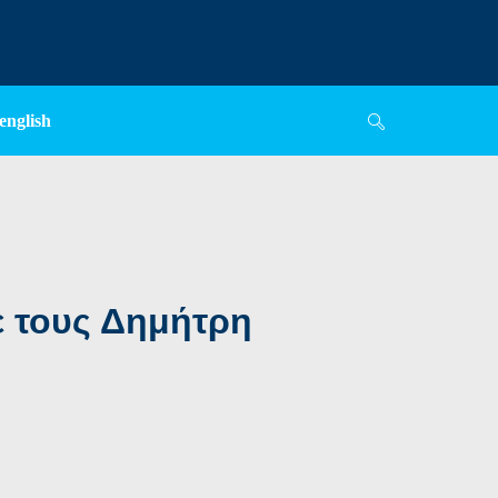
english
ε τους Δημήτρη