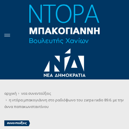
αρχική
νεα
συνεντεύξεις
η ντόρα μπακογιάννη στο ραδιόφωνο του zarpa radio 89.6. με την
άννα παπακωνσταντίνου
συνεντεύξεις