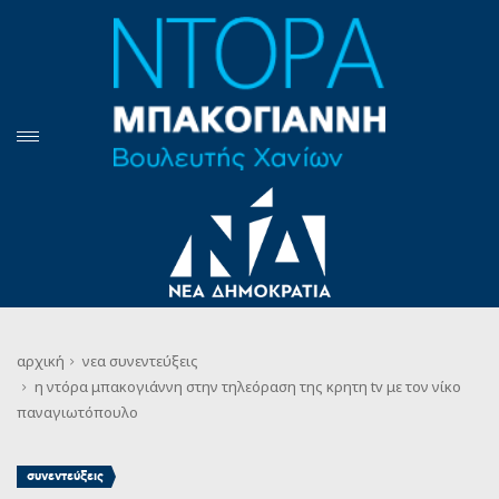
αρχική
νεα
συνεντεύξεις
η ντόρα μπακογιάννη στην τηλεόραση της κρητη tv με τον νίκο
παναγιωτόπουλο
συνεντεύξεις