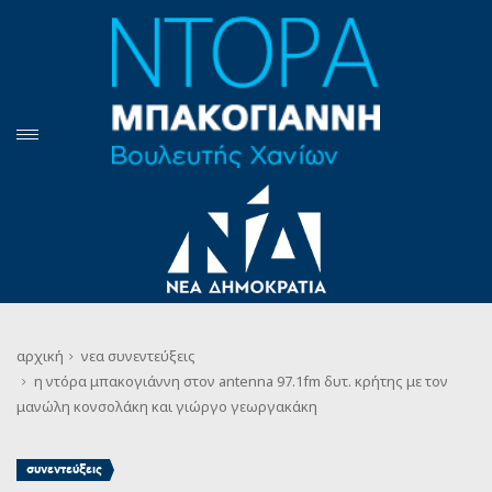
αρχική
νεα
συνεντεύξεις
η ντόρα μπακογιάννη στον antenna 97.1fm δυτ. κρήτης με τον
μανώλη κονσολάκη και γιώργο γεωργακάκη
συνεντεύξεις