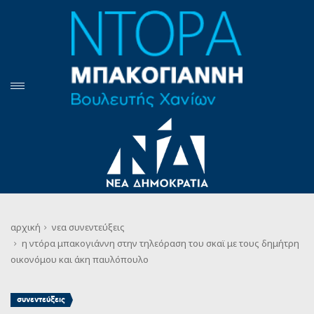
αρχική
νεα
συνεντεύξεις
η ντόρα μπακογιάννη στην τηλεόραση του σκαϊ με τους δημήτρη
οικονόμου και άκη παυλόπουλο
συνεντεύξεις