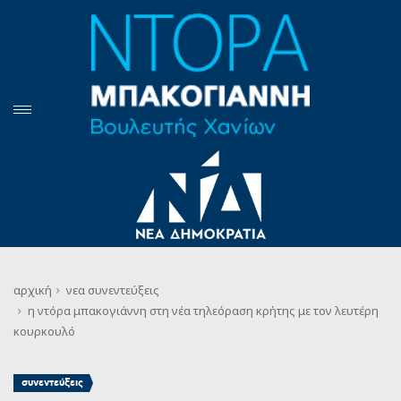
αρχική
νεα
συνεντεύξεις
η ντόρα μπακογιάννη στη νέα τηλεόραση κρήτης με τον λευτέρη
κουρκουλό
συνεντεύξεις